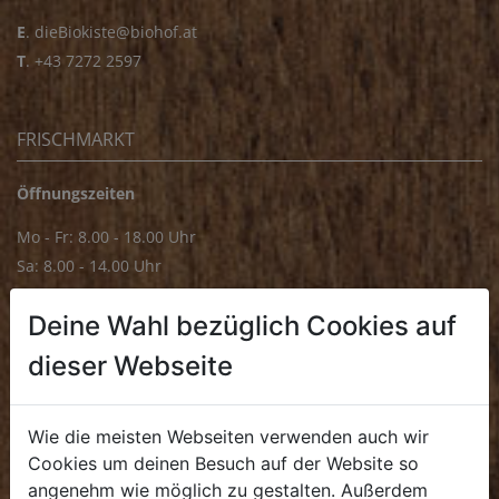
E
.
dieBiokiste@biohof.at
T
.
+43 7272 2597
FRISCHMARKT
Öffnungszeiten
Mo - Fr: 8.00 - 18.00 Uhr
Sa: 8.00 - 14.00 Uhr
Bürozeiten
Deine Wahl bezüglich Cookies auf
Mo - Fr: 8.00 - 16.00 Uhr
dieser Webseite
E.
biofrischmarkt@biohof.at
T
.
+43 7272 4859 70
Wie die meisten Webseiten verwenden auch wir
Cookies um deinen Besuch auf der Website so
angenehm wie möglich zu gestalten. Außerdem