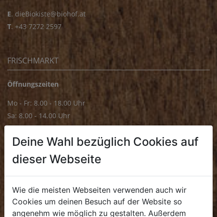
E
.
dieBiokiste@biohof.at
T
.
+43 7272 2597
FRISCHMARKT
Öffnungszeiten
Mo - Fr: 8.00 - 18.00 Uhr
Sa: 8.00 - 14.00 Uhr
Bürozeiten
Deine Wahl bezüglich Cookies auf
Mo - Fr: 8.00 - 16.00 Uhr
dieser Webseite
E.
biofrischmarkt@biohof.at
T
.
+43 7272 4859 70
Wie die meisten Webseiten verwenden auch wir
Cookies um deinen Besuch auf der Website so
angenehm wie möglich zu gestalten. Außerdem