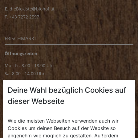
E
.
dieBiokiste@biohof.at
T
.
+43 7272 2597
FRISCHMARKT
Öffnungszeiten
Mo - Fr: 8.00 - 18.00 Uhr
Sa: 8.00 - 14.00 Uhr
Bürozeiten
Deine Wahl bezüglich Cookies auf
Mo - Fr: 8.00 - 16.00 Uhr
dieser Webseite
E.
biofrischmarkt@biohof.at
T
.
+43 7272 4859 70
Wie die meisten Webseiten verwenden auch wir
Cookies um deinen Besuch auf der Website so
angenehm wie möglich zu gestalten. Außerdem