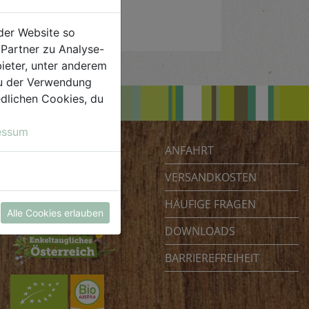
der Website so
Partner zu Analyse-
ieter, unter anderem
 du der Verwendung
iedlichen Cookies, du
essum
ANFAHRT
Biohof Achleitner
Unterm Regenbogen 1
VERSANDKOSTEN
4070 Eferding
HÄUFIGE FRAGEN
Österreich
Alle Cookies erlauben
DOWNLOADS
BARRIEREFREIHEIT