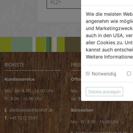
Wie die meisten Web
angenehm wie möglic
und Marketingzwecken
auch in den USA, ver
aller Cookies zu. Unt
kannst auch entsche
Weitere Informatione
BIOKISTE
FRISCHMARKT
Notwendig
Kundenservice
Öffnungszeiten
Mo - Do: 8.00 - 16.00 Uhr
Mo - Fr: 8.00 - 18.00 Uhr
Details anzeigen
Fr: 8.00 - 15.00 Uhr
Sa: 8.00 - 14.00 Uhr
E
.
dieBiokiste@biohof.at
Bürozeiten
T
.
+43 7272 2597
Mo - Fr: 8.00 - 16.00 Uhr