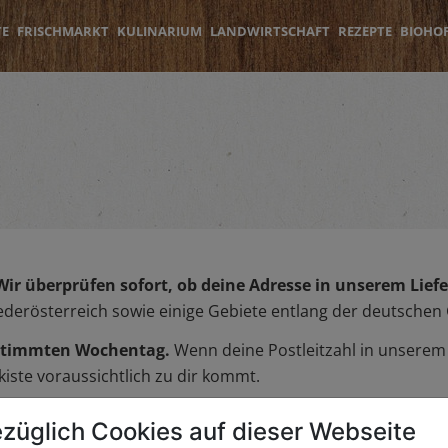
TE
FRISCHMARKT
KULINARIUM
LANDWIRTSCHAFT
REZEPTE
BIOHO
Wir überprüfen sofort, ob deine Adresse in unserem Liefer
iederösterreich sowie einige Gebiete entlang der deutschen
bestimmten Wochentag.
Wenn deine Postleitzahl in unserem L
iste voraussichtlich zu dir kommt.
züglich Cookies auf dieser Webseite