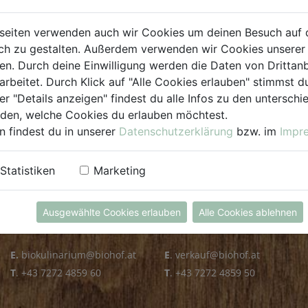
PLZ PRÜFEN
seiten verwenden auch wir Cookies um deinen Besuch auf 
h zu gestalten. Außerdem verwenden wir Cookies unserer 
. Durch deine Einwilligung werden die Daten von Drittanb
arbeitet. Durch Klick auf "Alle Cookies erlauben" stimmst
er "Details anzeigen" findest du alle Infos zu den untersch
iden, welche Cookies du erlauben möchtest.
n findest du in unserer
Datenschutzerklärung
bzw. im
Impr
KULINARIUM
GROSSHANDEL
Statistiken
Marketing
Öffnungszeiten
Verkauf
Mo - Fr: 8.00 - 14.30 Uhr
Mo - Do: 8.00 - 16.00 Uhr
Ausgewählte Cookies erlauben
Alle Cookies ablehnen
Sa: 8.00 - 13.30 Uhr
Fr: 8.00 - 12.00 Uhr
E.
biokulinarium@biohof.at
E
.
verkauf@biohof.at
T
.
+43 7272 4859 60
T
.
+43 7272 4859 50