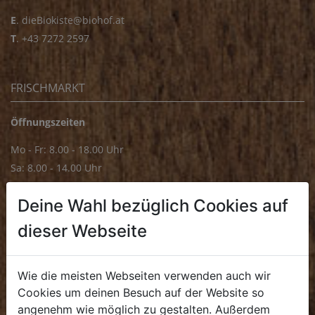
E
.
dieBiokiste@biohof.at
T
.
+43 7272 2597
FRISCHMARKT
Öffnungszeiten
Mo - Fr: 8.00 - 18.00 Uhr
Sa: 8.00 - 14.00 Uhr
Bürozeiten
Deine Wahl bezüglich Cookies auf
Mo - Fr: 8.00 - 16.00 Uhr
dieser Webseite
E.
biofrischmarkt@biohof.at
T
.
+43 7272 4859 70
Wie die meisten Webseiten verwenden auch wir
Cookies um deinen Besuch auf der Website so
angenehm wie möglich zu gestalten. Außerdem