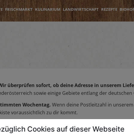
TE
FRISCHMARKT
KULINARIUM
LANDWIRTSCHAFT
REZEPTE
BIOHO
Wir überprüfen sofort, ob deine Adresse in unserem Liefer
iederösterreich sowie einige Gebiete entlang der deutschen
bestimmten Wochentag.
Wenn deine Postleitzahl in unserem L
iste voraussichtlich zu dir kommt.
züglich Cookies auf dieser Webseite