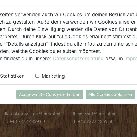
PLZ PRÜFEN
seiten verwenden auch wir Cookies um deinen Besuch auf 
h zu gestalten. Außerdem verwenden wir Cookies unserer 
. Durch deine Einwilligung werden die Daten von Drittanb
arbeitet. Durch Klick auf "Alle Cookies erlauben" stimmst
er "Details anzeigen" findest du alle Infos zu den untersch
iden, welche Cookies du erlauben möchtest.
n findest du in unserer
Datenschutzerklärung
bzw. im
Impr
KULINARIUM
GROSSHANDEL
Statistiken
Marketing
Öffnungszeiten
Verkauf
Mo - Fr: 8.00 - 14.30 Uhr
Mo - Do: 8.00 - 16.00 Uhr
Ausgewählte Cookies erlauben
Alle Cookies ablehnen
Sa: 8.00 - 13.30 Uhr
Fr: 8.00 - 12.00 Uhr
E.
biokulinarium@biohof.at
E
.
verkauf@biohof.at
T
.
+43 7272 4859 60
T
.
+43 7272 4859 50