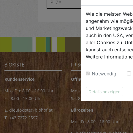
Wie die meisten Web
angenehm wie möglic
und Marketingzwecken
auch in den USA, ver
aller Cookies zu. Unt
kannst auch entsche
Weitere Informatione
BIOKISTE
FRISCHMARKT
Notwendig
Kundenservice
Öffnungszeiten
Mo - Do: 8.00 - 16.00 Uhr
Mo - Fr: 8.00 - 18.00 Uhr
Details anzeigen
Fr: 8.00 - 15.00 Uhr
Sa: 8.00 - 14.00 Uhr
E
.
dieBiokiste@biohof.at
Bürozeiten
T
.
+43 7272 2597
Mo - Fr: 8.00 - 16.00 Uhr