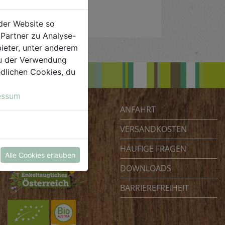
der Website so
Partner zu Analyse-
ieter, unter anderem
 du der Verwendung
iedlichen Cookies, du
essum
ANFAHRT
Biohof Achleitner
Unterm Regenbogen 1
VERSANDKOSTEN
4070 Eferding
HÄUFIGE FRAGEN
Österreich
Alle Cookies erlauben
DOWNLOADS
BARRIEREFREIHEIT