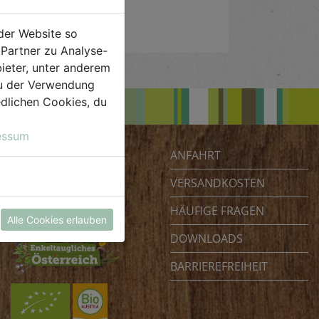
der Website so
Partner zu Analyse-
ieter, unter anderem
 du der Verwendung
iedlichen Cookies, du
essum
ANFAHRT
Biohof Achleitner
Unterm Regenbogen 1
VERSANDKOSTEN
4070 Eferding
HÄUFIGE FRAGEN
Österreich
Alle Cookies erlauben
DOWNLOADS
BARRIEREFREIHEIT