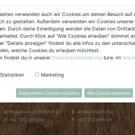
PLZ PRÜFEN
seiten verwenden auch wir Cookies um deinen Besuch auf 
h zu gestalten. Außerdem verwenden wir Cookies unserer 
. Durch deine Einwilligung werden die Daten von Drittanb
arbeitet. Durch Klick auf "Alle Cookies erlauben" stimmst
er "Details anzeigen" findest du alle Infos zu den untersch
iden, welche Cookies du erlauben möchtest.
n findest du in unserer
Datenschutzerklärung
bzw. im
Impr
KULINARIUM
GROSSHANDEL
Statistiken
Marketing
Öffnungszeiten
Verkauf
Mo - Fr: 8.00 - 14.30 Uhr
Mo - Do: 8.00 - 16.00 Uhr
Ausgewählte Cookies erlauben
Alle Cookies ablehnen
Sa: 8.00 - 13.30 Uhr
Fr: 8.00 - 12.00 Uhr
E.
biokulinarium@biohof.at
E
.
verkauf@biohof.at
T
.
+43 7272 4859 60
T
.
+43 7272 4859 50