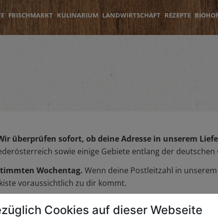
TE
FRISCHMARKT
KULINARIUM
LANDWIRTSCHAFT
REZEPTE
BIOHO
Wir überprüfen sofort, ob deine Adresse in unserem Liefer
iederösterreich sowie einige Gebiete entlang der deutschen
bestimmten Wochentag.
Wenn deine Postleitzahl in unserem L
iste voraussichtlich zu dir kommt.
züglich Cookies auf dieser Webseite