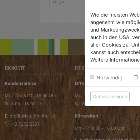
Wie die meisten Web
angenehm wie möglic
und Marketingzwecken
auch in den USA, ver
aller Cookies zu. Unt
kannst auch entsche
Weitere Informatione
BIOKISTE
FRISCHMARKT
Notwendig
Kundenservice
Öffnungszeiten
Mo - Do: 8.00 - 16.00 Uhr
Mo - Fr: 8.00 - 18.00 Uhr
Details anzeigen
Fr: 8.00 - 15.00 Uhr
Sa: 8.00 - 14.00 Uhr
E
.
dieBiokiste@biohof.at
Bürozeiten
T
.
+43 7272 2597
Mo - Fr: 8.00 - 16.00 Uhr