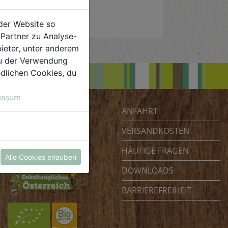
der Website so
Partner zu Analyse-
ieter, unter anderem
 du der Verwendung
iedlichen Cookies, du
essum
ANFAHRT
Biohof Achleitner
Unterm Regenbogen 1
VERSANDKOSTEN
4070 Eferding
HÄUFIGE FRAGEN
Österreich
Alle Cookies erlauben
DOWNLOADS
BARRIEREFREIHEIT