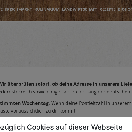
TE
FRISCHMARKT
KULINARIUM
LANDWIRTSCHAFT
REZEPTE
BIOHO
Wir überprüfen sofort, ob deine Adresse in unserem Liefer
iederösterreich sowie einige Gebiete entlang der deutschen
bestimmten Wochentag.
Wenn deine Postleitzahl in unserem L
iste voraussichtlich zu dir kommt.
züglich Cookies auf dieser Webseite