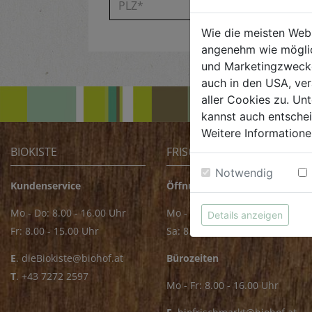
Wie die meisten Web
angenehm wie möglic
und Marketingzwecken
auch in den USA, ver
aller Cookies zu. Unt
kannst auch entsche
Weitere Informatione
BIOKISTE
FRISCHMARKT
Notwendig
Kundenservice
Öffnungszeiten
Mo - Do: 8.00 - 16.00 Uhr
Mo - Fr: 8.00 - 18.00 Uhr
Details anzeigen
Fr: 8.00 - 15.00 Uhr
Sa: 8.00 - 14.00 Uhr
E
.
dieBiokiste@biohof.at
Bürozeiten
T
.
+43 7272 2597
Mo - Fr: 8.00 - 16.00 Uhr