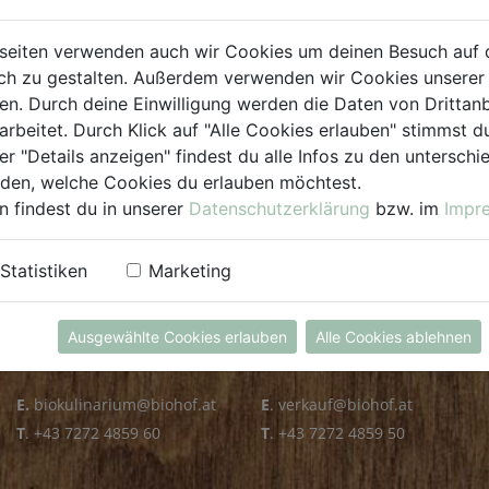
PLZ PRÜFEN
seiten verwenden auch wir Cookies um deinen Besuch auf 
h zu gestalten. Außerdem verwenden wir Cookies unserer 
. Durch deine Einwilligung werden die Daten von Drittanb
arbeitet. Durch Klick auf "Alle Cookies erlauben" stimmst
er "Details anzeigen" findest du alle Infos zu den untersch
iden, welche Cookies du erlauben möchtest.
n findest du in unserer
Datenschutzerklärung
bzw. im
Impr
KULINARIUM
GROSSHANDEL
Statistiken
Marketing
Öffnungszeiten
Verkauf
Mo - Fr: 8.00 - 14.30 Uhr
Mo - Do: 8.00 - 16.00 Uhr
Ausgewählte Cookies erlauben
Alle Cookies ablehnen
Sa: 8.00 - 13.30 Uhr
Fr: 8.00 - 12.00 Uhr
E.
biokulinarium@biohof.at
E
.
verkauf@biohof.at
T
.
+43 7272 4859 60
T
.
+43 7272 4859 50