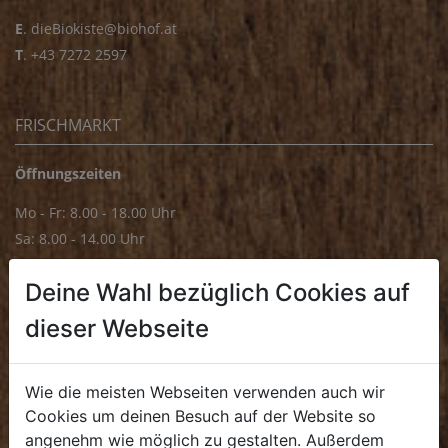
E
.
dieBiokiste@biohof.at
T
.
+43 7272 2597
FRISCHMARKT
Öffnungszeiten
Mo - Fr: 8.00 - 18.00 Uhr
Sa: 8.00 - 14.00 Uhr
Bürozeiten
Deine Wahl bezüglich Cookies auf
Mo - Fr: 8.00 - 16.00 Uhr
dieser Webseite
E.
biofrischmarkt@biohof.at
T
.
+43 7272 4859 70
Wie die meisten Webseiten verwenden auch wir
Cookies um deinen Besuch auf der Website so
angenehm wie möglich zu gestalten. Außerdem