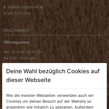
E
.
dieBiokiste@biohof.at
T
.
+43 7272 2597
FRISCHMARKT
Öffnungszeiten
Mo - Fr: 8.00 - 18.00 Uhr
Sa: 8.00 - 14.00 Uhr
Bürozeiten
Deine Wahl bezüglich Cookies auf
Mo - Fr: 8.00 - 16.00 Uhr
dieser Webseite
E.
biofrischmarkt@biohof.at
T
.
+43 7272 4859 70
Wie die meisten Webseiten verwenden auch wir
Cookies um deinen Besuch auf der Website so
angenehm wie möglich zu gestalten. Außerdem