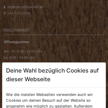
E
.
dieBiokiste@biohof.at
T
.
+43 7272 2597
FRISCHMARKT
Öffnungszeiten
Mo - Fr: 8.00 - 18.00 Uhr
Sa: 8.00 - 14.00 Uhr
Bürozeiten
Deine Wahl bezüglich Cookies auf
Mo - Fr: 8.00 - 16.00 Uhr
dieser Webseite
E.
biofrischmarkt@biohof.at
T
.
+43 7272 4859 70
Wie die meisten Webseiten verwenden auch wir
Cookies um deinen Besuch auf der Website so
angenehm wie möglich zu gestalten. Außerdem