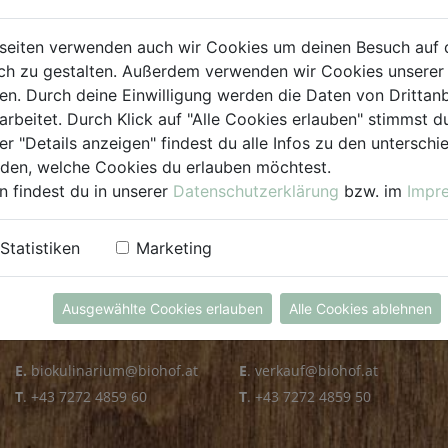
PLZ PRÜFEN
seiten verwenden auch wir Cookies um deinen Besuch auf 
h zu gestalten. Außerdem verwenden wir Cookies unserer 
. Durch deine Einwilligung werden die Daten von Drittanb
arbeitet. Durch Klick auf "Alle Cookies erlauben" stimmst
er "Details anzeigen" findest du alle Infos zu den untersch
iden, welche Cookies du erlauben möchtest.
n findest du in unserer
Datenschutzerklärung
bzw. im
Impr
KULINARIUM
GROSSHANDEL
Statistiken
Marketing
Öffnungszeiten
Verkauf
Mo - Fr: 8.00 - 14.30 Uhr
Mo - Do: 8.00 - 16.00 Uhr
Ausgewählte Cookies erlauben
Alle Cookies ablehnen
Sa: 8.00 - 13.30 Uhr
Fr: 8.00 - 12.00 Uhr
E.
biokulinarium@biohof.at
E
.
verkauf@biohof.at
T
.
+43 7272 4859 60
T
.
+43 7272 4859 50