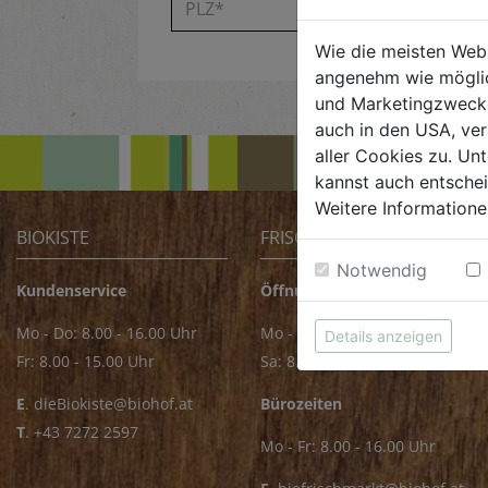
Wie die meisten Web
angenehm wie möglic
und Marketingzwecken
auch in den USA, ver
aller Cookies zu. Unt
kannst auch entsche
Weitere Informatione
BIOKISTE
FRISCHMARKT
Notwendig
Kundenservice
Öffnungszeiten
Mo - Do: 8.00 - 16.00 Uhr
Mo - Fr: 8.00 - 18.00 Uhr
Details anzeigen
Fr: 8.00 - 15.00 Uhr
Sa: 8.00 - 14.00 Uhr
E
.
dieBiokiste@biohof.at
Bürozeiten
T
.
+43 7272 2597
Mo - Fr: 8.00 - 16.00 Uhr