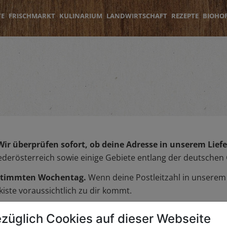
TE
FRISCHMARKT
KULINARIUM
LANDWIRTSCHAFT
REZEPTE
BIOHO
Wir überprüfen sofort, ob deine Adresse in unserem Liefer
iederösterreich sowie einige Gebiete entlang der deutschen
bestimmten Wochentag.
Wenn deine Postleitzahl in unserem L
iste voraussichtlich zu dir kommt.
züglich Cookies auf dieser Webseite