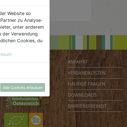
der Website so
Partner zu Analyse-
ieter, unter anderem
 du der Verwendung
iedlichen Cookies, du
essum
ANFAHRT
Biohof Achleitner
Unterm Regenbogen 1
VERSANDKOSTEN
4070 Eferding
HÄUFIGE FRAGEN
Österreich
Alle Cookies erlauben
DOWNLOADS
BARRIEREFREIHEIT