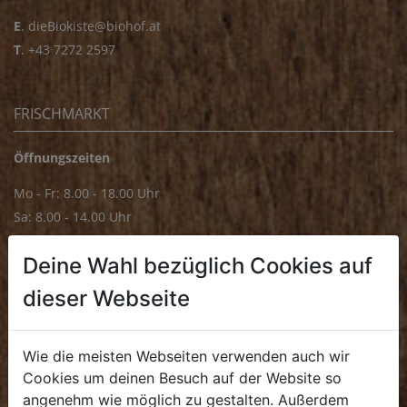
E
.
dieBiokiste@biohof.at
T
.
+43 7272 2597
FRISCHMARKT
Öffnungszeiten
Mo - Fr: 8.00 - 18.00 Uhr
Sa: 8.00 - 14.00 Uhr
Bürozeiten
Deine Wahl bezüglich Cookies auf
Mo - Fr: 8.00 - 16.00 Uhr
dieser Webseite
E.
biofrischmarkt@biohof.at
T
.
+43 7272 4859 70
Wie die meisten Webseiten verwenden auch wir
Cookies um deinen Besuch auf der Website so
angenehm wie möglich zu gestalten. Außerdem