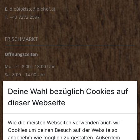
E
.
dieBiokiste@biohof.at
T
.
+43 7272 2597
FRISCHMARKT
Öffnungszeiten
Mo - Fr: 8.00 - 18.00 Uhr
Sa: 8.00 - 14.00 Uhr
Bürozeiten
Deine Wahl bezüglich Cookies auf
Mo - Fr: 8.00 - 16.00 Uhr
dieser Webseite
E.
biofrischmarkt@biohof.at
T
.
+43 7272 4859 70
Wie die meisten Webseiten verwenden auch wir
Cookies um deinen Besuch auf der Website so
angenehm wie möglich zu gestalten. Außerdem