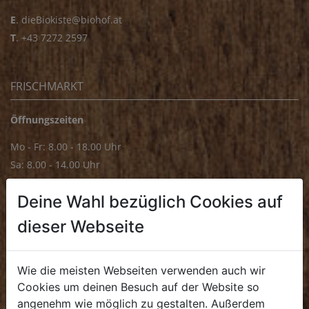
E
.
dieBiokiste@biohof.at
T
.
+43 7272 2597
FRISCHMARKT
Öffnungszeiten
Mo - Fr: 8.00 - 18.00 Uhr
Sa: 8.00 - 14.00 Uhr
Bürozeiten
Deine Wahl bezüglich Cookies auf
Mo - Fr: 8.00 - 16.00 Uhr
dieser Webseite
E.
biofrischmarkt@biohof.at
T
.
+43 7272 4859 70
Wie die meisten Webseiten verwenden auch wir
Cookies um deinen Besuch auf der Website so
angenehm wie möglich zu gestalten. Außerdem