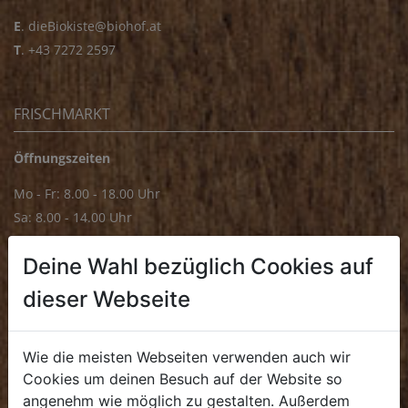
E
.
dieBiokiste@biohof.at
T
.
+43 7272 2597
FRISCHMARKT
Öffnungszeiten
Mo - Fr: 8.00 - 18.00 Uhr
Sa: 8.00 - 14.00 Uhr
Bürozeiten
Deine Wahl bezüglich Cookies auf
Mo - Fr: 8.00 - 16.00 Uhr
dieser Webseite
E.
biofrischmarkt@biohof.at
T
.
+43 7272 4859 70
Wie die meisten Webseiten verwenden auch wir
Cookies um deinen Besuch auf der Website so
angenehm wie möglich zu gestalten. Außerdem