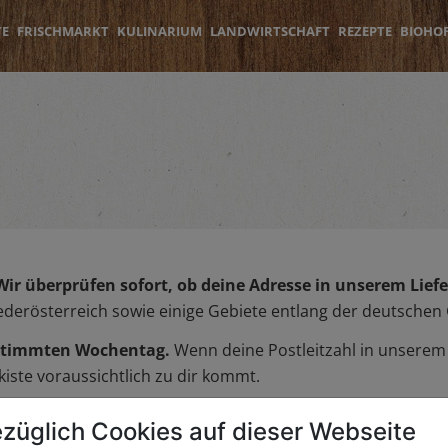
TE
FRISCHMARKT
KULINARIUM
LANDWIRTSCHAFT
REZEPTE
BIOHO
Wir überprüfen sofort, ob deine Adresse in unserem Liefer
iederösterreich sowie einige Gebiete entlang der deutschen
bestimmten Wochentag.
Wenn deine Postleitzahl in unserem L
iste voraussichtlich zu dir kommt.
züglich Cookies auf dieser Webseite