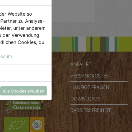
der Website so
Partner zu Analyse-
ieter, unter anderem
 du der Verwendung
iedlichen Cookies, du
essum
ANFAHRT
Biohof Achleitner
Unterm Regenbogen 1
VERSANDKOSTEN
4070 Eferding
HÄUFIGE FRAGEN
Österreich
Alle Cookies erlauben
DOWNLOADS
BARRIEREFREIHEIT