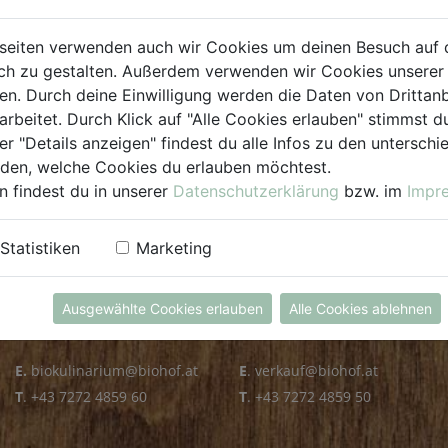
PLZ PRÜFEN
seiten verwenden auch wir Cookies um deinen Besuch auf 
h zu gestalten. Außerdem verwenden wir Cookies unserer 
. Durch deine Einwilligung werden die Daten von Drittanb
arbeitet. Durch Klick auf "Alle Cookies erlauben" stimmst
er "Details anzeigen" findest du alle Infos zu den untersch
iden, welche Cookies du erlauben möchtest.
n findest du in unserer
Datenschutzerklärung
bzw. im
Impr
KULINARIUM
GROSSHANDEL
Statistiken
Marketing
Öffnungszeiten
Verkauf
Mo - Fr: 8.00 - 14.30 Uhr
Mo - Do: 8.00 - 16.00 Uhr
Ausgewählte Cookies erlauben
Alle Cookies ablehnen
Sa: 8.00 - 13.30 Uhr
Fr: 8.00 - 12.00 Uhr
E.
biokulinarium@biohof.at
E
.
verkauf@biohof.at
T
.
+43 7272 4859 60
T
.
+43 7272 4859 50