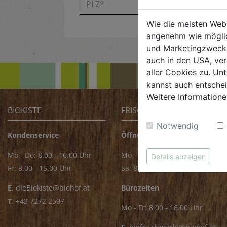
Wie die meisten Web
angenehm wie möglic
und Marketingzwecken
auch in den USA, ver
aller Cookies zu. Unt
kannst auch entsche
Weitere Informatione
BIOKISTE
FRISCHMARKT
Notwendig
Kundenservice
Öffnungszeiten
Mo - Do: 8.00 - 16.00 Uhr
Mo - Fr: 8.00 - 18.00 Uhr
Details anzeigen
Fr: 8.00 - 15.00 Uhr
Sa: 8.00 - 14.00 Uhr
E
.
dieBiokiste@biohof.at
Bürozeiten
T
.
+43 7272 2597
Mo - Fr: 8.00 - 16.00 Uhr