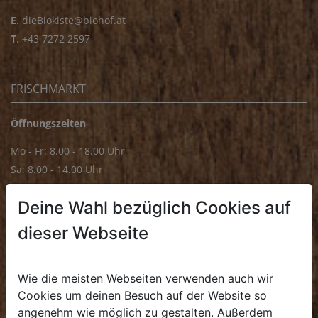
E
.
dieBiokiste@biohof.at
T
.
+43 7272 2597
FRISCHMARKT
Öffnungszeiten
Mo - Fr: 8.00 - 18.00 Uhr
Sa: 8.00 - 14.00 Uhr
Bürozeiten
Deine Wahl bezüglich Cookies auf
Mo - Fr: 8.00 - 16.00 Uhr
dieser Webseite
E.
biofrischmarkt@biohof.at
T
.
+43 7272 4859 70
Wie die meisten Webseiten verwenden auch wir
Cookies um deinen Besuch auf der Website so
angenehm wie möglich zu gestalten. Außerdem