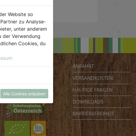
der Website so
Partner zu Analyse-
ieter, unter anderem
 du der Verwendung
iedlichen Cookies, du
essum
ANFAHRT
Biohof Achleitner
Unterm Regenbogen 1
VERSANDKOSTEN
4070 Eferding
HÄUFIGE FRAGEN
Österreich
Alle Cookies erlauben
DOWNLOADS
BARRIEREFREIHEIT