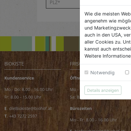
Wie die meisten Web
angenehm wie möglic
und Marketingzwecken
auch in den USA, ver
aller Cookies zu. Unt
kannst auch entsche
Weitere Informatione
BIOKISTE
FRISCHMARKT
Notwendig
Kundenservice
Öffnungszeiten
Mo - Do: 8.00 - 16.00 Uhr
Mo - Fr: 8.00 - 18.00 Uhr
Details anzeigen
Fr: 8.00 - 15.00 Uhr
Sa: 8.00 - 14.00 Uhr
E
.
dieBiokiste@biohof.at
Bürozeiten
T
.
+43 7272 2597
Mo - Fr: 8.00 - 16.00 Uhr