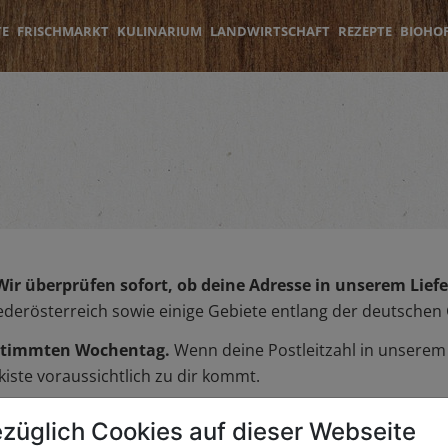
TE
FRISCHMARKT
KULINARIUM
LANDWIRTSCHAFT
REZEPTE
BIOHO
Wir überprüfen sofort, ob deine Adresse in unserem Liefer
iederösterreich sowie einige Gebiete entlang der deutschen
bestimmten Wochentag.
Wenn deine Postleitzahl in unserem L
iste voraussichtlich zu dir kommt.
züglich Cookies auf dieser Webseite