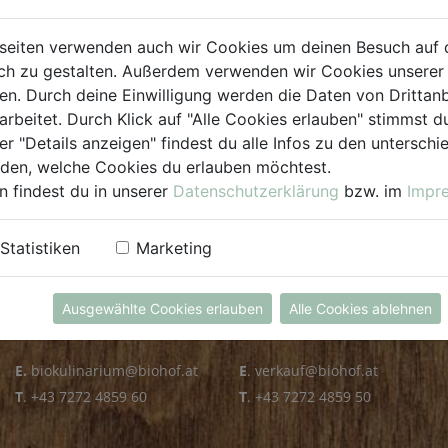
PLZ PRÜFEN
seiten verwenden auch wir Cookies um deinen Besuch auf 
h zu gestalten. Außerdem verwenden wir Cookies unserer 
. Durch deine Einwilligung werden die Daten von Drittanb
arbeitet. Durch Klick auf "Alle Cookies erlauben" stimmst
er "Details anzeigen" findest du alle Infos zu den untersch
iden, welche Cookies du erlauben möchtest.
n findest du in unserer
Datenschutzerklärung
bzw. im
Impr
KULINARIUM
GROSSHANDEL
Statistiken
Marketing
Öffnungszeiten
Verkauf
Mo - Fr: 8.00 - 14.30 Uhr
Mo - Do: 8.00 - 16.00 Uhr
Ausgewählte Cookies erlauben
Alle Cookies ablehnen
Sa: 8.00 - 13.30 Uhr
Fr: 8.00 - 12.00 Uhr
E.
biokulinarium@biohof.at
E
.
verkauf@biohof.at
T
.
+43 7272 4859 60
T
.
+43 7272 4859 50