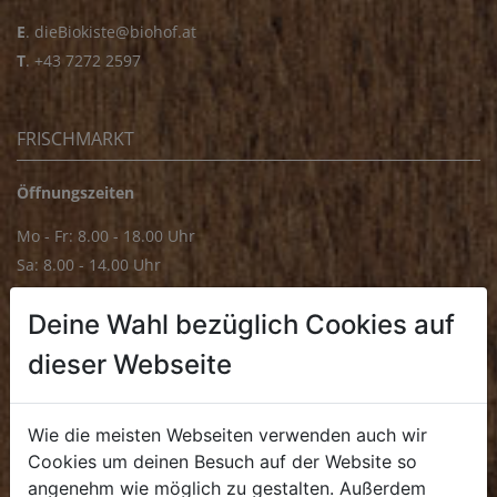
E
.
dieBiokiste@biohof.at
T
.
+43 7272 2597
FRISCHMARKT
Öffnungszeiten
Mo - Fr: 8.00 - 18.00 Uhr
Sa: 8.00 - 14.00 Uhr
Bürozeiten
Deine Wahl bezüglich Cookies auf
Mo - Fr: 8.00 - 16.00 Uhr
dieser Webseite
E.
biofrischmarkt@biohof.at
T
.
+43 7272 4859 70
Wie die meisten Webseiten verwenden auch wir
Cookies um deinen Besuch auf der Website so
angenehm wie möglich zu gestalten. Außerdem