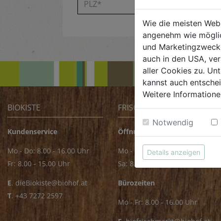
Wie die meisten Web
angenehm wie möglic
und Marketingzwecken
auch in den USA, ver
aller Cookies zu. Unt
kannst auch entsche
Weitere Informatione
BIOKISTE
FRISCHMARKT
Notwendig
Kundenservice
Öffnungszeiten
Mo - Do: 8.00 - 16.00 Uhr
Mo - Fr: 8.00 - 18.00 Uhr
Details anzeigen
Fr: 8.00 - 15.00 Uhr
Sa: 8.00 - 14.00 Uhr
E
.
dieBiokiste@biohof.at
Bürozeiten
T
.
+43 7272 2597
Mo - Fr: 8.00 - 16.00 Uhr