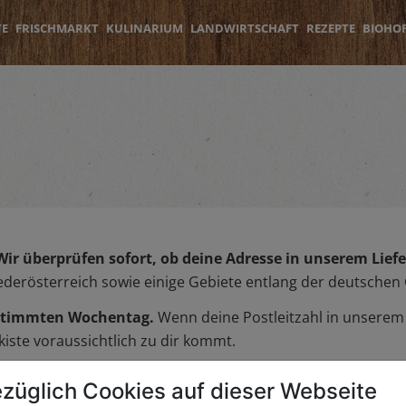
TE
FRISCHMARKT
KULINARIUM
LANDWIRTSCHAFT
REZEPTE
BIOHO
Wir überprüfen sofort, ob deine Adresse in unserem Liefer
iederösterreich sowie einige Gebiete entlang der deutschen
bestimmten Wochentag.
Wenn deine Postleitzahl in unserem L
iste voraussichtlich zu dir kommt.
züglich Cookies auf dieser Webseite