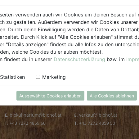
PLZ PRÜFEN
seiten verwenden auch wir Cookies um deinen Besuch auf 
h zu gestalten. Außerdem verwenden wir Cookies unserer 
. Durch deine Einwilligung werden die Daten von Drittanb
arbeitet. Durch Klick auf "Alle Cookies erlauben" stimmst
er "Details anzeigen" findest du alle Infos zu den untersch
iden, welche Cookies du erlauben möchtest.
n findest du in unserer
Datenschutzerklärung
bzw. im
Impr
KULINARIUM
GROSSHANDEL
Statistiken
Marketing
Öffnungszeiten
Verkauf
Mo - Fr: 8.00 - 14.30 Uhr
Mo - Do: 8.00 - 16.00 Uhr
Ausgewählte Cookies erlauben
Alle Cookies ablehnen
Sa: 8.00 - 13.30 Uhr
Fr: 8.00 - 12.00 Uhr
E.
biokulinarium@biohof.at
E
.
verkauf@biohof.at
T
.
+43 7272 4859 60
T
.
+43 7272 4859 50