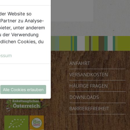
der Website so
Partner zu Analyse-
ieter, unter anderem
 du der Verwendung
iedlichen Cookies, du
essum
ANFAHRT
Biohof Achleitner
Unterm Regenbogen 1
VERSANDKOSTEN
4070 Eferding
HÄUFIGE FRAGEN
Österreich
Alle Cookies erlauben
DOWNLOADS
BARRIEREFREIHEIT