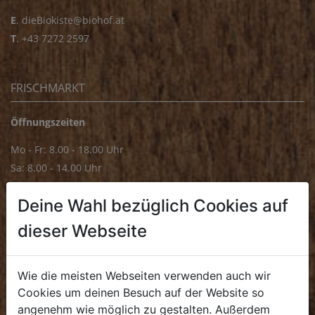
E
.
dieBiokiste@biohof.at
T
.
+43 7272 2597
FRISCHMARKT
Öffnungszeiten
Mo - Fr: 8.00 - 18.00 Uhr
Sa: 8.00 - 14.00 Uhr
Bürozeiten
Deine Wahl bezüglich Cookies auf
Mo - Fr: 8.00 - 16.00 Uhr
dieser Webseite
E.
biofrischmarkt@biohof.at
T
.
+43 7272 4859 70
Wie die meisten Webseiten verwenden auch wir
Cookies um deinen Besuch auf der Website so
angenehm wie möglich zu gestalten. Außerdem