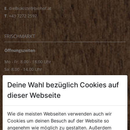
E
.
dieBiokiste@biohof.at
T
.
+43 7272 2597
FRISCHMARKT
Öffnungszeiten
Mo - Fr: 8.00 - 18.00 Uhr
Sa: 8.00 - 14.00 Uhr
Bürozeiten
Deine Wahl bezüglich Cookies auf
Mo - Fr: 8.00 - 16.00 Uhr
dieser Webseite
E.
biofrischmarkt@biohof.at
T
.
+43 7272 4859 70
Wie die meisten Webseiten verwenden auch wir
Cookies um deinen Besuch auf der Website so
angenehm wie möglich zu gestalten. Außerdem