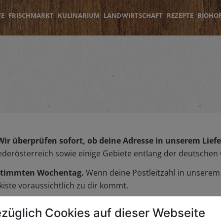
TE
FRISCHMARKT
KULINARIUM
LANDWIRTSCHAFT
REZEPTE
BIOHO
Wir überprüfen sofort, ob deine Adresse in unserem Liefer
iederösterreich sowie einige Gebiete entlang der deutschen
bestimmten Wochentag.
Wenn deine Postleitzahl in unserem L
iste voraussichtlich zu dir kommt.
züglich Cookies auf dieser Webseite