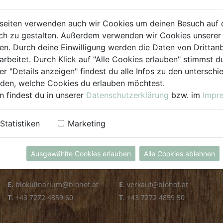
PLZ PRÜFEN
seiten verwenden auch wir Cookies um deinen Besuch auf 
h zu gestalten. Außerdem verwenden wir Cookies unserer 
. Durch deine Einwilligung werden die Daten von Drittanb
arbeitet. Durch Klick auf "Alle Cookies erlauben" stimmst
er "Details anzeigen" findest du alle Infos zu den untersch
iden, welche Cookies du erlauben möchtest.
n findest du in unserer
Datenschutzerklärung
bzw. im
Impr
KULINARIUM
GROSSHANDEL
Statistiken
Marketing
Öffnungszeiten
Verkauf
Mo - Fr: 8.00 - 14.30 Uhr
Mo - Do: 8.00 - 16.00 Uhr
Ausgewählte Cookies erlauben
Alle Cookies ablehnen
Sa: 8.00 - 13.30 Uhr
Fr: 8.00 - 12.00 Uhr
E.
biokulinarium@biohof.at
E
.
verkauf@biohof.at
T
.
+43 7272 4859 60
T
.
+43 7272 4859 50