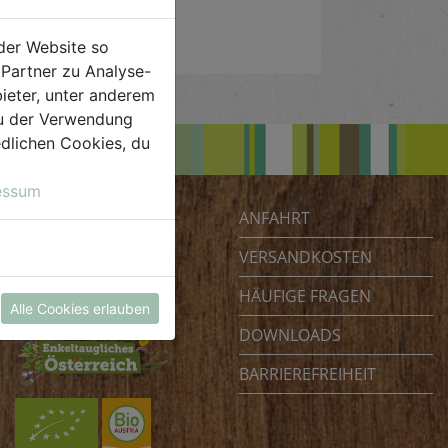
der Website so
Partner zu Analyse-
ieter, unter anderem
 du der Verwendung
iedlichen Cookies, du
essum
ANFAHRT
Biohof Achleitner
Unterm Regenbogen 1
VERSANDKOSTEN
4070 Eferding
HÄUFIGE FRAGEN
Österreich
Alle Cookies erlauben
DOWNLOADS
BARRIEREFREIHEIT