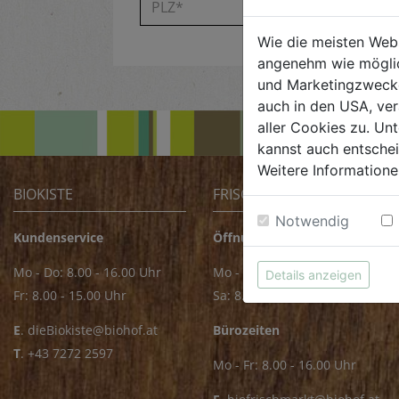
Wie die meisten Web
angenehm wie möglic
und Marketingzwecken
auch in den USA, ver
aller Cookies zu. Unt
kannst auch entsche
Weitere Informatione
BIOKISTE
FRISCHMARKT
Notwendig
Kundenservice
Öffnungszeiten
Mo - Do: 8.00 - 16.00 Uhr
Mo - Fr: 8.00 - 18.00 Uhr
Details anzeigen
Fr: 8.00 - 15.00 Uhr
Sa: 8.00 - 14.00 Uhr
E
.
dieBiokiste@biohof.at
Bürozeiten
T
.
+43 7272 2597
Mo - Fr: 8.00 - 16.00 Uhr