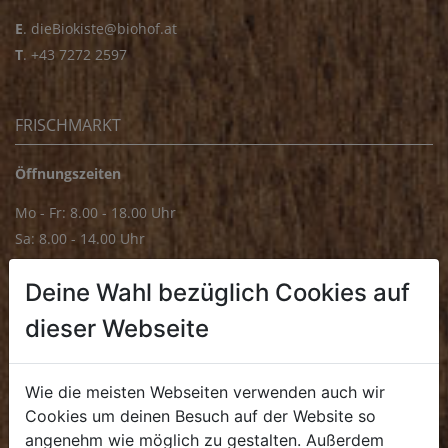
E
.
dieBiokiste@biohof.at
T
.
+43 7272 2597
FRISCHMARKT
Öffnungszeiten
Mo - Fr: 8.00 - 18.00 Uhr
Sa: 8.00 - 14.00 Uhr
Bürozeiten
Deine Wahl bezüglich Cookies auf
Mo - Fr: 8.00 - 16.00 Uhr
dieser Webseite
E.
biofrischmarkt@biohof.at
T
.
+43 7272 4859 70
Wie die meisten Webseiten verwenden auch wir
Cookies um deinen Besuch auf der Website so
angenehm wie möglich zu gestalten. Außerdem