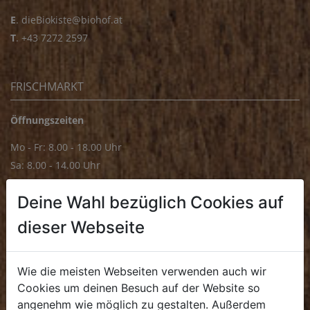
E
.
dieBiokiste@biohof.at
T
.
+43 7272 2597
FRISCHMARKT
Öffnungszeiten
Mo - Fr: 8.00 - 18.00 Uhr
Sa: 8.00 - 14.00 Uhr
Bürozeiten
Deine Wahl bezüglich Cookies auf
Mo - Fr: 8.00 - 16.00 Uhr
dieser Webseite
E.
biofrischmarkt@biohof.at
T
.
+43 7272 4859 70
Wie die meisten Webseiten verwenden auch wir
Cookies um deinen Besuch auf der Website so
angenehm wie möglich zu gestalten. Außerdem