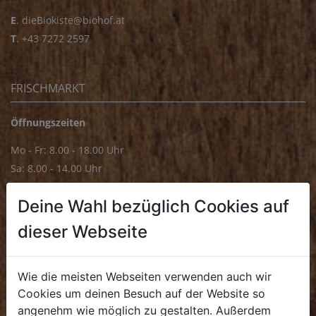
E
.
dieBiokiste@biohof.at
T
.
+43 7272 2597
FRISCHMARKT
Öffnungszeiten
Mo - Fr: 8.00 - 18.00 Uhr
Sa: 8.00 - 14.00 Uhr
Bürozeiten
Deine Wahl bezüglich Cookies auf
Mo - Fr: 8.00 - 16.00 Uhr
dieser Webseite
E.
biofrischmarkt@biohof.at
T
.
+43 7272 4859 70
Wie die meisten Webseiten verwenden auch wir
Cookies um deinen Besuch auf der Website so
angenehm wie möglich zu gestalten. Außerdem