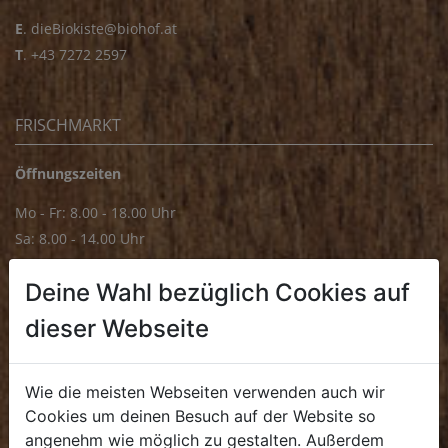
E
.
dieBiokiste@biohof.at
T
.
+43 7272 2597
FRISCHMARKT
Öffnungszeiten
Mo - Fr: 8.00 - 18.00 Uhr
Sa: 8.00 - 14.00 Uhr
Bürozeiten
Deine Wahl bezüglich Cookies auf
Mo - Fr: 8.00 - 16.00 Uhr
dieser Webseite
E.
biofrischmarkt@biohof.at
T
.
+43 7272 4859 70
Wie die meisten Webseiten verwenden auch wir
Cookies um deinen Besuch auf der Website so
angenehm wie möglich zu gestalten. Außerdem