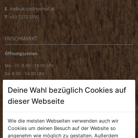
E
.
dieBiokiste@biohof.at
T
.
+43 7272 2597
FRISCHMARKT
Öffnungszeiten
Mo - Fr: 8.00 - 18.00 Uhr
Sa: 8.00 - 14.00 Uhr
Bürozeiten
Deine Wahl bezüglich Cookies auf
Mo - Fr: 8.00 - 16.00 Uhr
dieser Webseite
E.
biofrischmarkt@biohof.at
T
.
+43 7272 4859 70
Wie die meisten Webseiten verwenden auch wir
Cookies um deinen Besuch auf der Website so
angenehm wie möglich zu gestalten. Außerdem