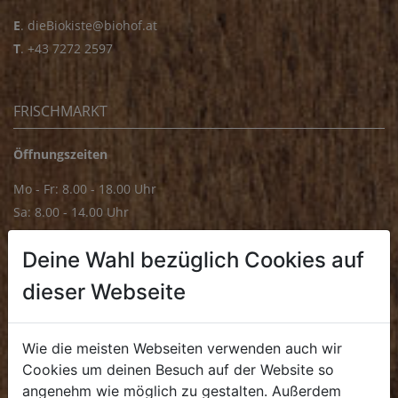
E
.
dieBiokiste@biohof.at
T
.
+43 7272 2597
FRISCHMARKT
Öffnungszeiten
Mo - Fr: 8.00 - 18.00 Uhr
Sa: 8.00 - 14.00 Uhr
Bürozeiten
Deine Wahl bezüglich Cookies auf
Mo - Fr: 8.00 - 16.00 Uhr
dieser Webseite
E.
biofrischmarkt@biohof.at
T
.
+43 7272 4859 70
Wie die meisten Webseiten verwenden auch wir
Cookies um deinen Besuch auf der Website so
angenehm wie möglich zu gestalten. Außerdem