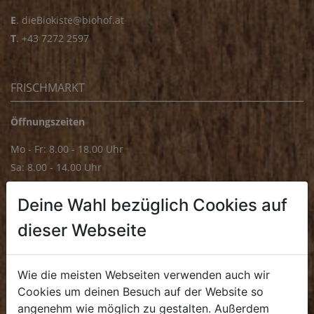
E
.
dieBiokiste@biohof.at
T
.
+43 7272 2597
FRISCHMARKT
Öffnungszeiten
Mo - Fr: 8.00 - 18.00 Uhr
Sa: 8.00 - 14.00 Uhr
Bürozeiten
Deine Wahl bezüglich Cookies auf
Mo - Fr: 8.00 - 16.00 Uhr
dieser Webseite
E.
biofrischmarkt@biohof.at
T
.
+43 7272 4859 70
Wie die meisten Webseiten verwenden auch wir
Cookies um deinen Besuch auf der Website so
angenehm wie möglich zu gestalten. Außerdem