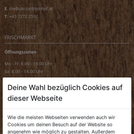
E
.
dieBiokiste@biohof.at
T
.
+43 7272 2597
FRISCHMARKT
Öffnungszeiten
Mo - Fr: 8.00 - 18.00 Uhr
Sa: 8.00 - 14.00 Uhr
Bürozeiten
Deine Wahl bezüglich Cookies auf
Mo - Fr: 8.00 - 16.00 Uhr
dieser Webseite
E.
biofrischmarkt@biohof.at
T
.
+43 7272 4859 70
Wie die meisten Webseiten verwenden auch wir
Cookies um deinen Besuch auf der Website so
angenehm wie möglich zu gestalten. Außerdem