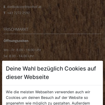
E
.
dieBiokiste@biohof.at
T
.
+43 7272 2597
FRISCHMARKT
Öffnungszeiten
Mo - Fr: 8.00 - 18.00 Uhr
Sa: 8.00 - 14.00 Uhr
Bürozeiten
Deine Wahl bezüglich Cookies auf
Mo - Fr: 8.00 - 16.00 Uhr
dieser Webseite
E.
biofrischmarkt@biohof.at
T
.
+43 7272 4859 70
Wie die meisten Webseiten verwenden auch wir
Cookies um deinen Besuch auf der Website so
angenehm wie möglich zu gestalten. Außerdem