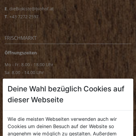
E
.
dieBiokiste@biohof.at
T
.
+43 7272 2597
FRISCHMARKT
Öffnungszeiten
Mo - Fr: 8.00 - 18.00 Uhr
Sa: 8.00 - 14.00 Uhr
Bürozeiten
Deine Wahl bezüglich Cookies auf
Mo - Fr: 8.00 - 16.00 Uhr
dieser Webseite
E.
biofrischmarkt@biohof.at
T
.
+43 7272 4859 70
Wie die meisten Webseiten verwenden auch wir
Cookies um deinen Besuch auf der Website so
angenehm wie möglich zu gestalten. Außerdem