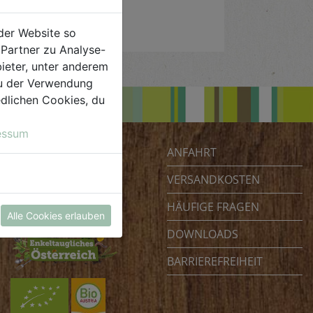
der Website so
Partner zu Analyse-
ieter, unter anderem
 du der Verwendung
iedlichen Cookies, du
essum
ANFAHRT
Biohof Achleitner
Unterm Regenbogen 1
VERSANDKOSTEN
4070 Eferding
HÄUFIGE FRAGEN
Österreich
Alle Cookies erlauben
DOWNLOADS
BARRIEREFREIHEIT