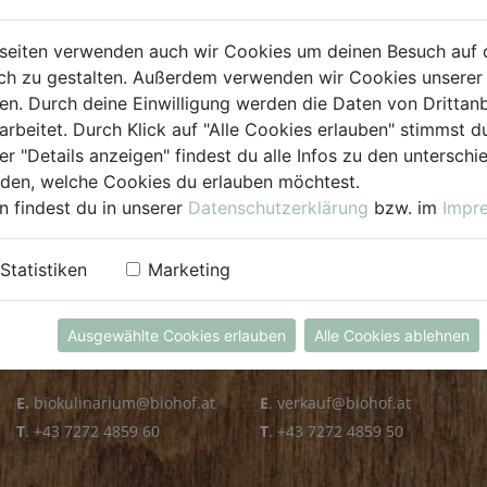
PLZ PRÜFEN
seiten verwenden auch wir Cookies um deinen Besuch auf 
h zu gestalten. Außerdem verwenden wir Cookies unserer 
. Durch deine Einwilligung werden die Daten von Drittanb
arbeitet. Durch Klick auf "Alle Cookies erlauben" stimmst
er "Details anzeigen" findest du alle Infos zu den untersch
iden, welche Cookies du erlauben möchtest.
n findest du in unserer
Datenschutzerklärung
bzw. im
Impr
KULINARIUM
GROSSHANDEL
Statistiken
Marketing
Öffnungszeiten
Verkauf
Mo - Fr: 8.00 - 14.30 Uhr
Mo - Do: 8.00 - 16.00 Uhr
Ausgewählte Cookies erlauben
Alle Cookies ablehnen
Sa: 8.00 - 13.30 Uhr
Fr: 8.00 - 12.00 Uhr
E.
biokulinarium@biohof.at
E
.
verkauf@biohof.at
T
.
+43 7272 4859 60
T
.
+43 7272 4859 50