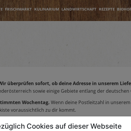
TE
FRISCHMARKT
KULINARIUM
LANDWIRTSCHAFT
REZEPTE
BIOHO
Wir überprüfen sofort, ob deine Adresse in unserem Liefer
iederösterreich sowie einige Gebiete entlang der deutschen
bestimmten Wochentag.
Wenn deine Postleitzahl in unserem L
iste voraussichtlich zu dir kommt.
züglich Cookies auf dieser Webseite