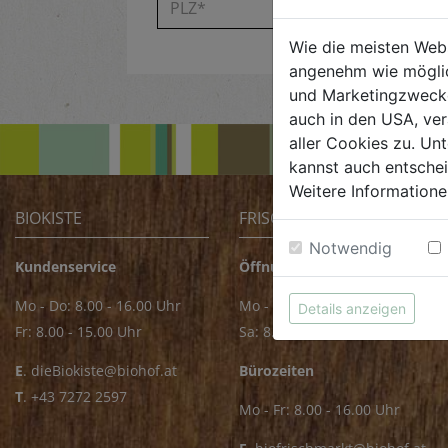
Wie die meisten Web
angenehm wie möglic
und Marketingzwecken
auch in den USA, ver
aller Cookies zu. Unt
kannst auch entsche
Weitere Informatione
BIOKISTE
FRISCHMARKT
Notwendig
Kundenservice
Öffnungszeiten
Mo - Do: 8.00 - 16.00 Uhr
Mo - Fr: 8.00 - 18.00 Uhr
Details anzeigen
Fr: 8.00 - 15.00 Uhr
Sa: 8.00 - 14.00 Uhr
E
.
dieBiokiste@biohof.at
Bürozeiten
T
.
+43 7272 2597
Mo - Fr: 8.00 - 16.00 Uhr