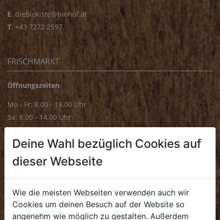
E
.
dieBiokiste@biohof.at
T
.
+43 7272 2597
FRISCHMARKT
Öffnungszeiten
Mo - Fr: 8.00 - 18.00 Uhr
Sa: 8.00 - 14.00 Uhr
Bürozeiten
Deine Wahl bezüglich Cookies auf
Mo - Fr: 8.00 - 16.00 Uhr
dieser Webseite
E.
biofrischmarkt@biohof.at
T
.
+43 7272 4859 70
Wie die meisten Webseiten verwenden auch wir
Cookies um deinen Besuch auf der Website so
angenehm wie möglich zu gestalten. Außerdem