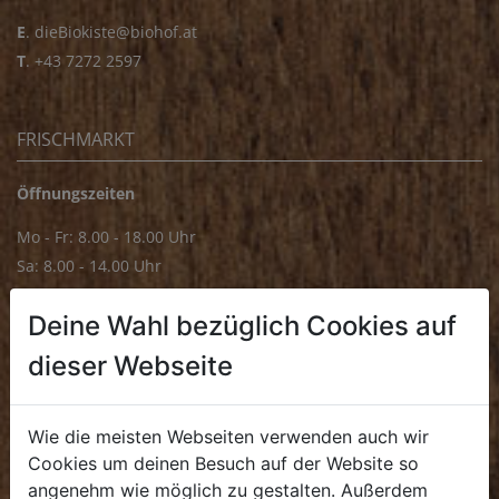
E
.
dieBiokiste@biohof.at
T
.
+43 7272 2597
FRISCHMARKT
Öffnungszeiten
Mo - Fr: 8.00 - 18.00 Uhr
Sa: 8.00 - 14.00 Uhr
Bürozeiten
Deine Wahl bezüglich Cookies auf
Mo - Fr: 8.00 - 16.00 Uhr
dieser Webseite
E.
biofrischmarkt@biohof.at
T
.
+43 7272 4859 70
Wie die meisten Webseiten verwenden auch wir
Cookies um deinen Besuch auf der Website so
angenehm wie möglich zu gestalten. Außerdem