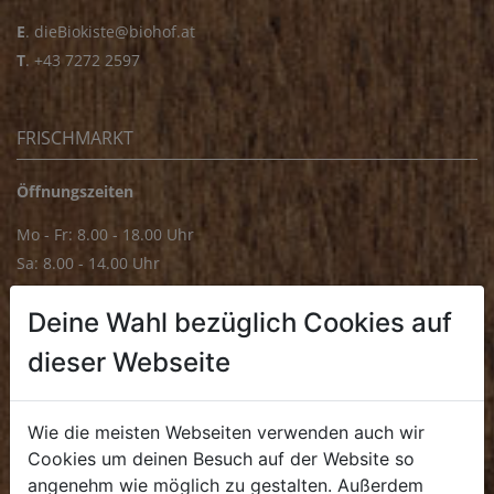
E
.
dieBiokiste@biohof.at
T
.
+43 7272 2597
FRISCHMARKT
Öffnungszeiten
Mo - Fr: 8.00 - 18.00 Uhr
Sa: 8.00 - 14.00 Uhr
Bürozeiten
Deine Wahl bezüglich Cookies auf
Mo - Fr: 8.00 - 16.00 Uhr
dieser Webseite
E.
biofrischmarkt@biohof.at
T
.
+43 7272 4859 70
Wie die meisten Webseiten verwenden auch wir
Cookies um deinen Besuch auf der Website so
angenehm wie möglich zu gestalten. Außerdem