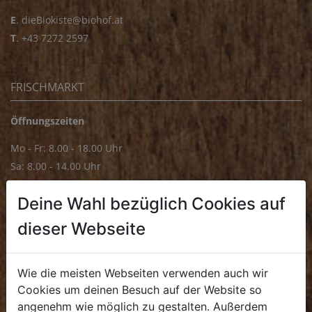
E
.
dieBiokiste@biohof.at
T
.
+43 7272 2597
FRISCHMARKT
Öffnungszeiten
Mo - Fr: 8.00 - 18.00 Uhr
Sa: 8.00 - 14.00 Uhr
Bürozeiten
Deine Wahl bezüglich Cookies auf
Mo - Fr: 8.00 - 16.00 Uhr
dieser Webseite
E.
biofrischmarkt@biohof.at
T
.
+43 7272 4859 70
Wie die meisten Webseiten verwenden auch wir
Cookies um deinen Besuch auf der Website so
angenehm wie möglich zu gestalten. Außerdem