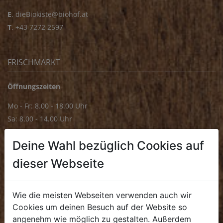
E
.
dieBiokiste@biohof.at
T
.
+43 7272 2597
FRISCHMARKT
Öffnungszeiten
Mo - Fr: 8.00 - 18.00 Uhr
Sa: 8.00 - 14.00 Uhr
Bürozeiten
Deine Wahl bezüglich Cookies auf
Mo - Fr: 8.00 - 16.00 Uhr
dieser Webseite
E.
biofrischmarkt@biohof.at
T
.
+43 7272 4859 70
Wie die meisten Webseiten verwenden auch wir
Cookies um deinen Besuch auf der Website so
angenehm wie möglich zu gestalten. Außerdem