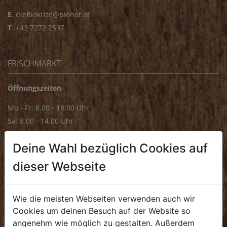
E
.
dieBiokiste@biohof.at
T
.
+43 7272 2597
FRISCHMARKT
Öffnungszeiten
Mo - Fr: 8.00 - 18.00 Uhr
Sa: 8.00 - 14.00 Uhr
Bürozeiten
Deine Wahl bezüglich Cookies auf
Mo - Fr: 8.00 - 16.00 Uhr
dieser Webseite
E.
biofrischmarkt@biohof.at
T
.
+43 7272 4859 70
Wie die meisten Webseiten verwenden auch wir
Cookies um deinen Besuch auf der Website so
angenehm wie möglich zu gestalten. Außerdem