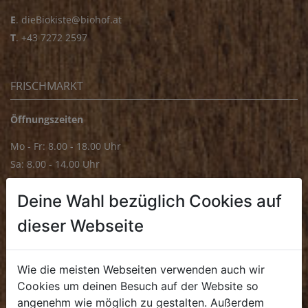
E
.
dieBiokiste@biohof.at
T
.
+43 7272 2597
FRISCHMARKT
Öffnungszeiten
Mo - Fr: 8.00 - 18.00 Uhr
Sa: 8.00 - 14.00 Uhr
Bürozeiten
Deine Wahl bezüglich Cookies auf
Mo - Fr: 8.00 - 16.00 Uhr
dieser Webseite
E.
biofrischmarkt@biohof.at
T
.
+43 7272 4859 70
Wie die meisten Webseiten verwenden auch wir
Cookies um deinen Besuch auf der Website so
angenehm wie möglich zu gestalten. Außerdem