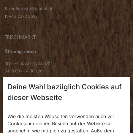
E
.
dieBiokiste@biohof.at
T
.
+43 7272 2597
FRISCHMARKT
Öffnungszeiten
Mo - Fr: 8.00 - 18.00 Uhr
Sa: 8.00 - 14.00 Uhr
Bürozeiten
Deine Wahl bezüglich Cookies auf
Mo - Fr: 8.00 - 16.00 Uhr
dieser Webseite
E.
biofrischmarkt@biohof.at
T
.
+43 7272 4859 70
Wie die meisten Webseiten verwenden auch wir
Cookies um deinen Besuch auf der Website so
angenehm wie möglich zu gestalten. Außerdem