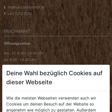
E
.
dieBiokiste@biohof.at
T
.
+43 7272 2597
FRISCHMARKT
Öffnungszeiten
Mo - Fr: 8.00 - 18.00 Uhr
Sa: 8.00 - 14.00 Uhr
Bürozeiten
Deine Wahl bezüglich Cookies auf
Mo - Fr: 8.00 - 16.00 Uhr
dieser Webseite
E.
biofrischmarkt@biohof.at
T
.
+43 7272 4859 70
Wie die meisten Webseiten verwenden auch wir
Cookies um deinen Besuch auf der Website so
angenehm wie möglich zu gestalten. Außerdem