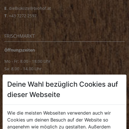
E
.
dieBiokiste@biohof.at
T
.
+43 7272 2597
FRISCHMARKT
Öffnungszeiten
Mo - Fr: 8.00 - 18.00 Uhr
Sa: 8.00 - 14.00 Uhr
Bürozeiten
Deine Wahl bezüglich Cookies auf
Mo - Fr: 8.00 - 16.00 Uhr
dieser Webseite
E.
biofrischmarkt@biohof.at
T
.
+43 7272 4859 70
Wie die meisten Webseiten verwenden auch wir
Cookies um deinen Besuch auf der Website so
angenehm wie möglich zu gestalten. Außerdem