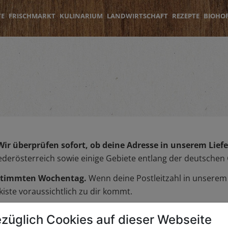
TE
FRISCHMARKT
KULINARIUM
LANDWIRTSCHAFT
REZEPTE
BIOHO
Wir überprüfen sofort, ob deine Adresse in unserem Liefer
iederösterreich sowie einige Gebiete entlang der deutschen
bestimmten Wochentag.
Wenn deine Postleitzahl in unserem L
iste voraussichtlich zu dir kommt.
züglich Cookies auf dieser Webseite