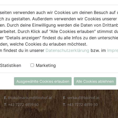
PLZ PRÜFEN
seiten verwenden auch wir Cookies um deinen Besuch auf 
h zu gestalten. Außerdem verwenden wir Cookies unserer 
. Durch deine Einwilligung werden die Daten von Drittanb
arbeitet. Durch Klick auf "Alle Cookies erlauben" stimmst
er "Details anzeigen" findest du alle Infos zu den untersch
iden, welche Cookies du erlauben möchtest.
n findest du in unserer
Datenschutzerklärung
bzw. im
Impr
KULINARIUM
GROSSHANDEL
Statistiken
Marketing
Öffnungszeiten
Verkauf
Mo - Fr: 8.00 - 14.30 Uhr
Mo - Do: 8.00 - 16.00 Uhr
Ausgewählte Cookies erlauben
Alle Cookies ablehnen
Sa: 8.00 - 13.30 Uhr
Fr: 8.00 - 12.00 Uhr
E.
biokulinarium@biohof.at
E
.
verkauf@biohof.at
T
.
+43 7272 4859 60
T
.
+43 7272 4859 50