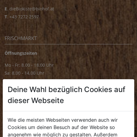
E
.
dieBiokiste@biohof.at
T
.
+43 7272 2597
FRISCHMARKT
Öffnungszeiten
Mo - Fr: 8.00 - 18.00 Uhr
Sa: 8.00 - 14.00 Uhr
Bürozeiten
Deine Wahl bezüglich Cookies auf
Mo - Fr: 8.00 - 16.00 Uhr
dieser Webseite
E.
biofrischmarkt@biohof.at
T
.
+43 7272 4859 70
Wie die meisten Webseiten verwenden auch wir
Cookies um deinen Besuch auf der Website so
angenehm wie möglich zu gestalten. Außerdem