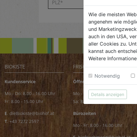
Wie die meisten Web
angenehm wie möglic
und Marketingzwecken
auch in den USA, ver
aller Cookies zu. Unt
kannst auch entsche
Weitere Informatione
BIOKISTE
FRISCHMARKT
Notwendig
Kundenservice
Öffnungszeiten
Mo - Do: 8.00 - 16.00 Uhr
Mo - Fr: 8.00 - 18.00 Uhr
Details anzeigen
Fr: 8.00 - 15.00 Uhr
Sa: 8.00 - 14.00 Uhr
E
.
dieBiokiste@biohof.at
Bürozeiten
T
.
+43 7272 2597
Mo - Fr: 8.00 - 16.00 Uhr