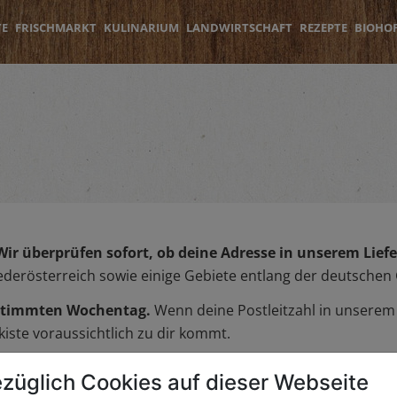
TE
FRISCHMARKT
KULINARIUM
LANDWIRTSCHAFT
REZEPTE
BIOHO
Wir überprüfen sofort, ob deine Adresse in unserem Liefer
iederösterreich sowie einige Gebiete entlang der deutschen
bestimmten Wochentag.
Wenn deine Postleitzahl in unserem L
iste voraussichtlich zu dir kommt.
züglich Cookies auf dieser Webseite