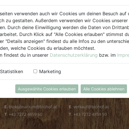
PLZ PRÜFEN
seiten verwenden auch wir Cookies um deinen Besuch auf 
h zu gestalten. Außerdem verwenden wir Cookies unserer 
. Durch deine Einwilligung werden die Daten von Drittanb
arbeitet. Durch Klick auf "Alle Cookies erlauben" stimmst
er "Details anzeigen" findest du alle Infos zu den untersch
iden, welche Cookies du erlauben möchtest.
n findest du in unserer
Datenschutzerklärung
bzw. im
Impr
KULINARIUM
GROSSHANDEL
Statistiken
Marketing
Öffnungszeiten
Verkauf
Mo - Fr: 8.00 - 14.30 Uhr
Mo - Do: 8.00 - 16.00 Uhr
Ausgewählte Cookies erlauben
Alle Cookies ablehnen
Sa: 8.00 - 13.30 Uhr
Fr: 8.00 - 12.00 Uhr
E.
biokulinarium@biohof.at
E
.
verkauf@biohof.at
T
.
+43 7272 4859 60
T
.
+43 7272 4859 50