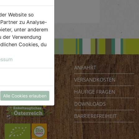
der Website so
Partner zu Analyse-
ieter, unter anderem
 du der Verwendung
iedlichen Cookies, du
essum
ANFAHRT
Biohof Achleitner
Unterm Regenbogen 1
VERSANDKOSTEN
4070 Eferding
HÄUFIGE FRAGEN
Österreich
Alle Cookies erlauben
DOWNLOADS
BARRIEREFREIHEIT