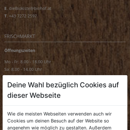
E
.
dieBiokiste@biohof.at
T
.
+43 7272 2597
FRISCHMARKT
Öffnungszeiten
Mo - Fr: 8.00 - 18.00 Uhr
Sa: 8.00 - 14.00 Uhr
Bürozeiten
Deine Wahl bezüglich Cookies auf
Mo - Fr: 8.00 - 16.00 Uhr
dieser Webseite
E.
biofrischmarkt@biohof.at
T
.
+43 7272 4859 70
Wie die meisten Webseiten verwenden auch wir
Cookies um deinen Besuch auf der Website so
angenehm wie möglich zu gestalten. Außerdem