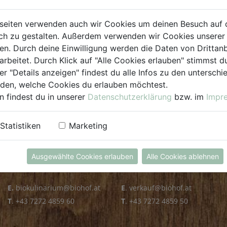
PLZ PRÜFEN
seiten verwenden auch wir Cookies um deinen Besuch auf 
h zu gestalten. Außerdem verwenden wir Cookies unserer 
. Durch deine Einwilligung werden die Daten von Drittanb
arbeitet. Durch Klick auf "Alle Cookies erlauben" stimmst
er "Details anzeigen" findest du alle Infos zu den untersch
iden, welche Cookies du erlauben möchtest.
n findest du in unserer
Datenschutzerklärung
bzw. im
Impr
KULINARIUM
GROSSHANDEL
Statistiken
Marketing
Öffnungszeiten
Verkauf
Mo - Fr: 8.00 - 14.30 Uhr
Mo - Do: 8.00 - 16.00 Uhr
Ausgewählte Cookies erlauben
Alle Cookies ablehnen
Sa: 8.00 - 13.30 Uhr
Fr: 8.00 - 12.00 Uhr
E.
biokulinarium@biohof.at
E
.
verkauf@biohof.at
T
.
+43 7272 4859 60
T
.
+43 7272 4859 50