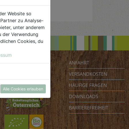
der Website so
Partner zu Analyse-
ieter, unter anderem
 du der Verwendung
iedlichen Cookies, du
essum
ANFAHRT
Biohof Achleitner
Unterm Regenbogen 1
VERSANDKOSTEN
4070 Eferding
HÄUFIGE FRAGEN
Österreich
Alle Cookies erlauben
DOWNLOADS
BARRIEREFREIHEIT