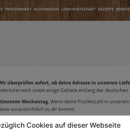
TE
FRISCHMARKT
KULINARIUM
LANDWIRTSCHAFT
REZEPTE
BIOHO
Wir überprüfen sofort, ob deine Adresse in unserem Liefer
iederösterreich sowie einige Gebiete entlang der deutschen
bestimmten Wochentag.
Wenn deine Postleitzahl in unserem L
iste voraussichtlich zu dir kommt.
züglich Cookies auf dieser Webseite