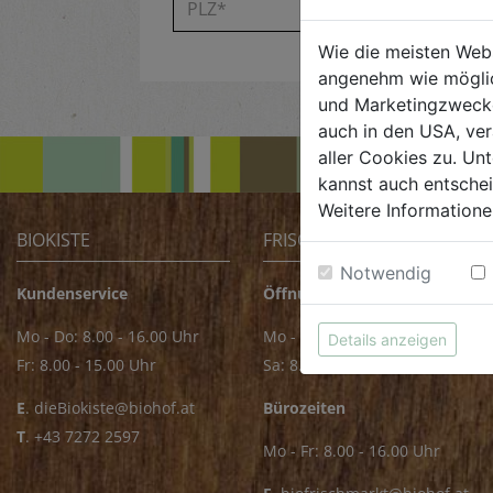
Wie die meisten Web
angenehm wie möglic
und Marketingzwecken
auch in den USA, ver
aller Cookies zu. Unt
kannst auch entsche
Weitere Informatione
BIOKISTE
FRISCHMARKT
Notwendig
Kundenservice
Öffnungszeiten
Mo - Do: 8.00 - 16.00 Uhr
Mo - Fr: 8.00 - 18.00 Uhr
Details anzeigen
Fr: 8.00 - 15.00 Uhr
Sa: 8.00 - 14.00 Uhr
E
.
dieBiokiste@biohof.at
Bürozeiten
T
.
+43 7272 2597
Mo - Fr: 8.00 - 16.00 Uhr